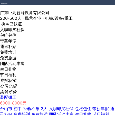
企业详情
广东巨高智能设备有限公司
200-500人 ·
民营企业 ·
机械/设备/重工
执照已认证
入职即买社保
包吃包住
带薪年假
通讯补贴
免费培训
免费旅游
团队活动丰富
生日礼物
节日福利
在招职位
公司介绍
面试评价
装配钳工
6000-8000元
台山市
初中
经验不限
3人
入职即买社保
包吃包住
带薪年假
通
讯补贴
免费培训
免费旅游
团队活动丰富
生日礼物
节日福利