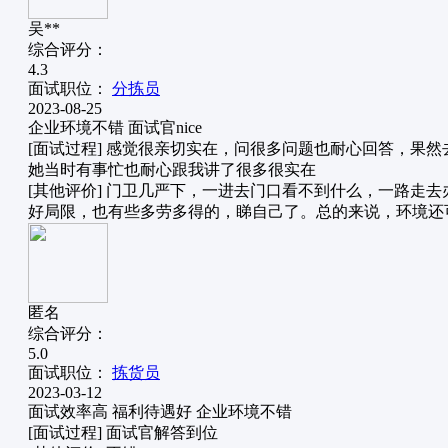
吴**
综合评分：
4.3
面试职位：
分拣员
2023-08-25
企业环境不错
面试官nice
[面试过程] 感觉很亲切实在，问很多问题也耐心回答，
她当时有事忙也耐心跟我讲了很多很实在
[其他评价] 门卫几严下，一进去门口看不到什么，一路
好局限，也有些多劳多得的，睇自己了。总的来说，环境还
匿名
综合评分：
5.0
面试职位：
拣货员
2023-03-12
面试效率高
福利待遇好
企业环境不错
[面试过程] 面试官解答到位