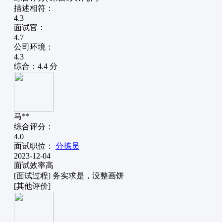
描述相符：
4.3
面试官：
4.7
公司环境：
4.3
综合：
4.4
分
马**
综合评分：
4.0
面试职位：
分拣员
2023-12-04
面试效率高
[面试过程] 务实求是，没整画饼
[其他评价]