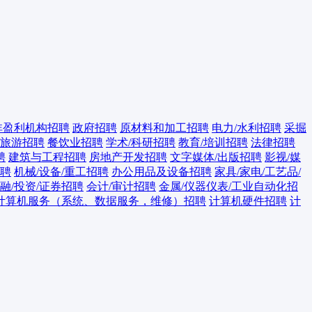
非盈利机构招聘
政府招聘
原材料和加工招聘
电力/水利招聘
采掘
/旅游招聘
餐饮业招聘
学术/科研招聘
教育/培训招聘
法律招聘
聘
建筑与工程招聘
房地产开发招聘
文字媒体/出版招聘
影视/媒
聘
机械/设备/重工招聘
办公用品及设备招聘
家具/家电/工艺品/
融/投资/证券招聘
会计/审计招聘
金属/仪器仪表/工业自动化招
计算机服务（系统、数据服务，维修）招聘
计算机硬件招聘
计