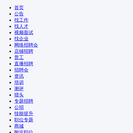
首页
公告
找工作
找人才
视频面试
找企业
网络招聘会
店铺招聘
普工
直播招聘
招聘会
资讯
培训
测评
猎头
专题招聘
公招
技能提升
职位专题
商城
附近职位