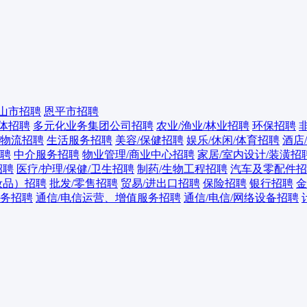
山市招聘
恩平市招聘
媒体招聘
多元化业务集团公司招聘
农业/渔业/林业招聘
环保招聘
/物流招聘
生活服务招聘
美容/保健招聘
娱乐/休闲/体育招聘
酒店
聘
中介服务招聘
物业管理/商业中心招聘
家居/室内设计/装潢招
招聘
医疗/护理/保健/卫生招聘
制药/生物工程招聘
汽车及零配件招
妆品）招聘
批发/零售招聘
贸易/进出口招聘
保险招聘
银行招聘
金
商务招聘
通信/电信运营、增值服务招聘
通信/电信/网络设备招聘