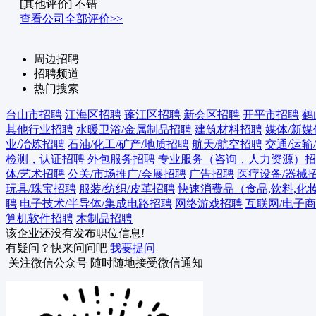
[其他评价] 不错
查看公司全部评价>>
周边招聘
招聘频道
热门搜索
台山市招聘
江海区招聘
蓬江区招聘
新会区招聘
开平市招聘
鹤
其他行业招聘
水暖卫浴/金属制品招聘
建筑材料招聘
媒体/新
业/冶炼招聘
石油/化工/矿产/地质招聘
航天/航空招聘
交通/运输
检测，认证招聘
外包服务招聘
专业服务（咨询，人力资源）招
体/艺术招聘
公关/市场推广/会展招聘
广告招聘
医疗设备/器械
玩具/珠宝招聘
服装/纺织/皮革招聘
快速消费品（食品,饮料,化
聘
电子技术/半导体/集成电路招聘
网络游戏招聘
互联网/电子
算机软件招聘
木制品招聘
该企业还没有发布职位信息!
有疑问？快来问问吧
我要提问
关注微信公众号
随时随地接受微信通知