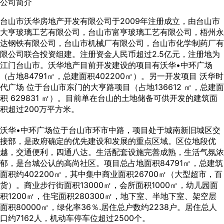
公司简介
台山市沃华房地产开发有限公司于2009年注册成立，由台山市
大亨玻璃工艺有限公司，台山市富亨玻璃工艺有限公司，梧州永
达钢铁有限公司，台山市机械厂有限公司，台山市化学制药厂有
限公司联合投资组建。注册资金人民币超过2.5亿元，注册地为
江门台山市。沃华地产目前开发建设的项目有沃华•中环广场
（占地84791㎡，总建面积402200㎡）。另一开发项目 沃华时
代广场 位于台山市东门的大亨路项目（占地136612 ㎡，总建面
积 629831 ㎡）。目前单在台山的土地储备可供开发的建筑面
积超过200万平方米。
沃华•中环广场位于台山市环市中路，项目处于城南新旧城区交
接部，是政府确定的优先建设和发展的重点区域。区位地段优
越，交通便利，四通八达。生活配套设施完善成熟，生活气氛浓
郁，是台城公认的高尚社区。项目总占地面积84791㎡，总建筑
面积约402200㎡，其中集中商业面积26700㎡（大型超市，百
货）。商业步行街面积13000㎡，会所面积1000㎡，幼儿园面
积1200㎡，住宅面积280300㎡，地下室、半地下室、架空层
面积80000㎡，绿化率36％.居住总户数约2238户。居住总人
口约7162人，机动车停车位超过2500个。