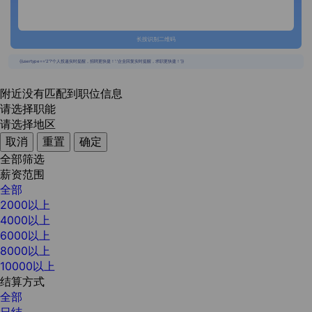
长按识别二维码
{{usertype=='2'?'个人投递实时提醒，招聘更快捷！':'企业回复实时提醒，求职更快捷！'}}
附近没有匹配到职位信息
请选择职能
请选择地区
取消
重置
确定
全部筛选
薪资范围
全部
2000以上
4000以上
6000以上
8000以上
10000以上
结算方式
全部
日结