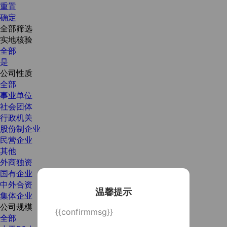
重置
确定
全部筛选
实地核验
全部
是
公司性质
全部
事业单位
社会团体
行政机关
股份制企业
民营企业
其他
外商独资
国有企业
中外合资
温馨提示
集体企业
公司规模
{{confirmmsg}}
全部