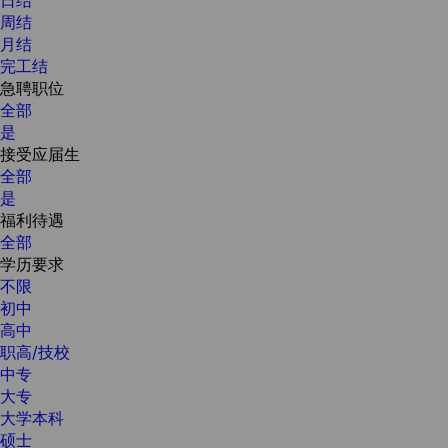
周结
月结
完工结
急聘职位
全部
是
接受应届生
全部
是
福利待遇
全部
学历要求
不限
初中
高中
职高/技校
中专
大专
大学本科
硕士