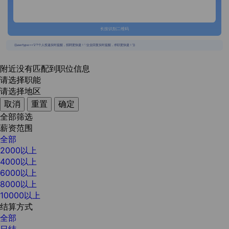
长按识别二维码
{{usertype=='2'?'个人投递实时提醒，招聘更快捷！':'企业回复实时提醒，求职更快捷！'}}
附近没有匹配到职位信息
请选择职能
请选择地区
取消
重置
确定
全部筛选
薪资范围
全部
2000以上
4000以上
6000以上
8000以上
10000以上
结算方式
全部
日结