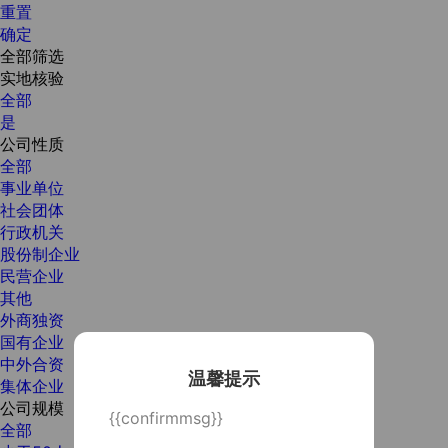
重置
确定
全部筛选
实地核验
全部
是
公司性质
全部
事业单位
社会团体
行政机关
股份制企业
民营企业
其他
外商独资
国有企业
中外合资
温馨提示
集体企业
公司规模
{{confirmmsg}}
全部