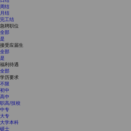
周结
月结
完工结
急聘职位
全部
是
接受应届生
全部
是
福利待遇
全部
学历要求
不限
初中
高中
职高/技校
中专
大专
大学本科
硕士