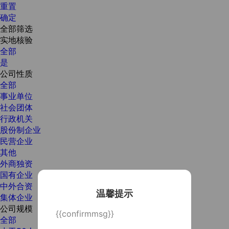
重置
确定
全部筛选
实地核验
全部
是
公司性质
全部
事业单位
社会团体
行政机关
股份制企业
民营企业
其他
外商独资
国有企业
中外合资
温馨提示
集体企业
公司规模
{{confirmmsg}}
全部