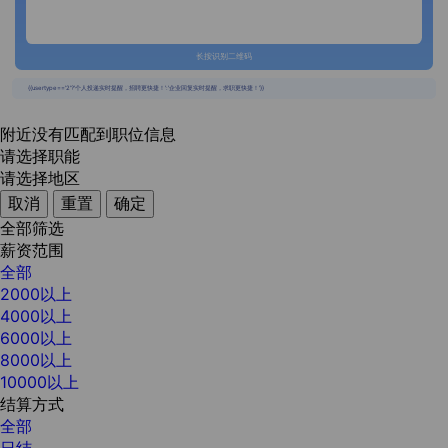
长按识别二维码
{{usertype=='2'?'个人投递实时提醒，招聘更快捷！':'企业回复实时提醒，求职更快捷！'}}
附近没有匹配到职位信息
请选择职能
请选择地区
取消
重置
确定
全部筛选
薪资范围
全部
2000以上
4000以上
6000以上
8000以上
10000以上
结算方式
全部
日结