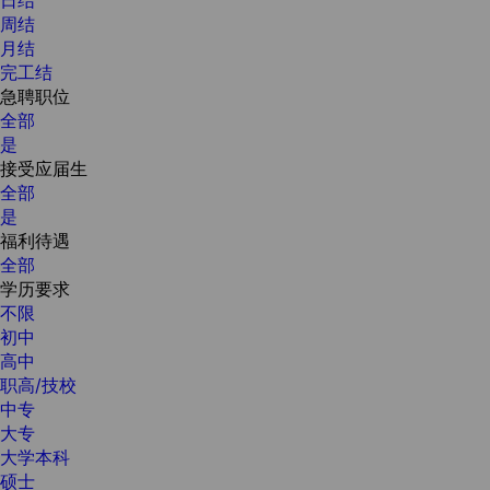
周结
月结
完工结
急聘职位
全部
是
接受应届生
全部
是
福利待遇
全部
学历要求
不限
初中
高中
职高/技校
中专
大专
大学本科
硕士