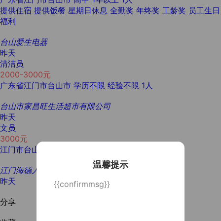
提供住宿
提供饭餐
星期日休息
全勤奖
年终奖
工龄奖
员工生日
福利
台山爱生电器
昨天
清洁员
2000-3000元
广东省江门市台山市
学历不限
经验不限
1人
台山市家昌旺生活超市有限公司
昨天
文员
3000元
江门市台山市
大专
1年以上
1人
温馨提示
江门海德人力资源有限公司
昨天
{{confirmmsg}}
分享