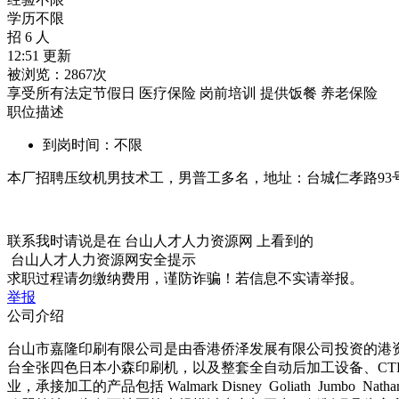
学历不限
招 6 人
12:51 更新
被浏览：
2867次
享受所有法定节假日
医疗保险
岗前培训
提供饭餐
养老保险
职位描述
到岗时间：不限
本厂招聘压纹机男技术工，男普工多名，地址：台城仁孝路93号
联系我时请说是在
台山人才人力资源网
上看到的
台山人才人力资源网安全提示
求职过程请勿缴纳费用，谨防诈骗！若信息不实请举报。
举报
公司介绍
台山市嘉隆印刷有限公司是由香港侨泽发展有限公司投资的港资
台全张四色日本小森印刷机，以及整套全自动后加工设备、C
业，承接加工的产品包括 Walmark Disney Goliath Jumbo Na