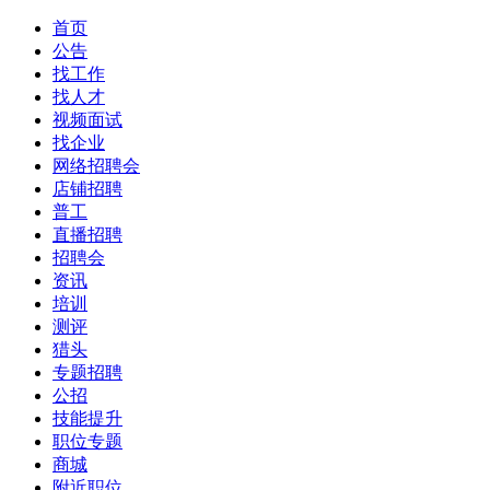
首页
公告
找工作
找人才
视频面试
找企业
网络招聘会
店铺招聘
普工
直播招聘
招聘会
资讯
培训
测评
猎头
专题招聘
公招
技能提升
职位专题
商城
附近职位