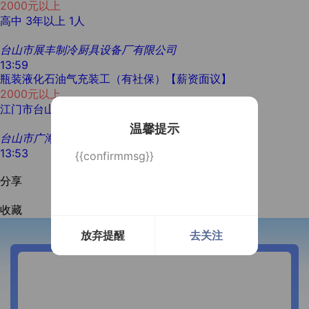
2000元以上
高中
3年以上
1人
台山市展丰制冷厨具设备厂有限公司
13:59
瓶装液化石油气充装工（有社保）【薪资面议】
2000元以上
江门市台山市
学历不限
经验不限
1人
温馨提示
台山市广海液化石油气供应有限公司
13:53
{{confirmmsg}}
分享
收藏
放弃提醒
去关注
开通微信提醒