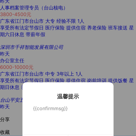
昨天
人事档案管理专员（台山核电）
3800-4500元
广东省江门市台山市
大专
经验不限
1人
享受所有法定节假日
医疗保险
提供住宿
养老保险
班车接送
星
期六日休息
带薪年假
深圳市千祥智能发展有限公司
昨天
办公室主任
6000-10000元
广东省江门市台山市
中专
3年以上
1人
享受所有法定节假日
医疗保险
提供住宿
岗前培训
提供饭餐
星
期日休息
养老保险
班车接送
住房公积金
温馨提示
台山平安五金制品有限公司
昨天
{{confirmmsg}}
分享
收藏