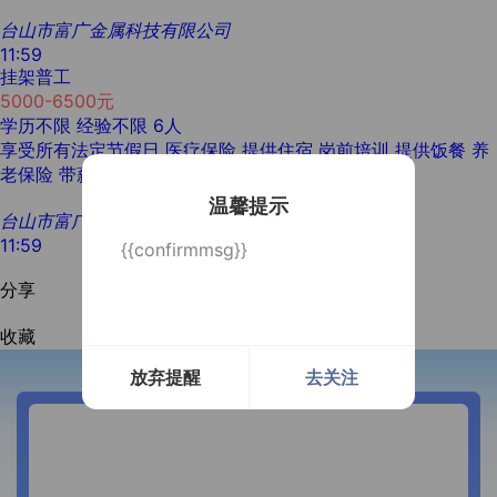
台山市富广金属科技有限公司
11:59
挂架普工
5000-6500元
学历不限
经验不限
6人
享受所有法定节假日
医疗保险
提供住宿
岗前培训
提供饭餐
养
老保险
带薪年假
温馨提示
台山市富广金属科技有限公司
11:59
{{confirmmsg}}
分享
收藏
放弃提醒
去关注
开通微信提醒