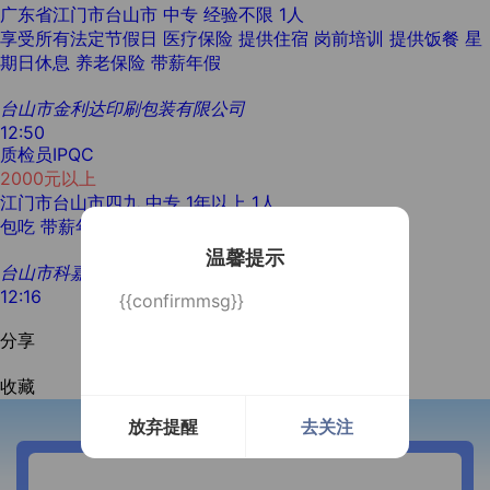
广东省江门市台山市
中专
经验不限
1人
享受所有法定节假日
医疗保险
提供住宿
岗前培训
提供饭餐
星
期日休息
养老保险
带薪年假
台山市金利达印刷包装有限公司
12:50
质检员IPQC
2000元以上
江门市台山市四九
中专
1年以上
1人
包吃
带薪年假
社保五险
温馨提示
台山市科嘉霖电器有限公司
12:16
{{confirmmsg}}
分享
收藏
放弃提醒
去关注
开通微信提醒