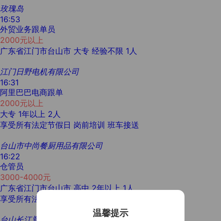
玫瑰岛
16:53
外贸业务跟单员
2000元以上
广东省江门市台山市
大专
经验不限
1人
江门日野电机有限公司
16:31
阿里巴巴电商跟单
2000元以上
大专
1年以上
2人
享受所有法定节假日
岗前培训
班车接送
台山市中尚餐厨用品有限公司
16:22
仓管员
3000-4000元
广东省江门市台山市
高中
2年以上
1人
享受所有法定节假日
温馨提示
台山长江塑料制品有限公司