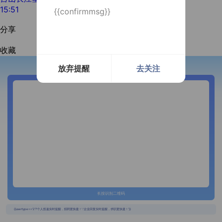
15:51
{{confirmmsg}}
分享
收藏
放弃提醒
去关注
开通微信提醒
长按识别二维码
{{usertype=='2'?'个人投递实时提醒，招聘更快捷！':'企业回复实时提醒，求职更快捷！'}}