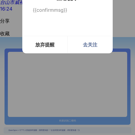
台山市威裕智能家居有限公司
16:24
{{confirmmsg}}
分享
收藏
放弃提醒
去关注
开通微信提醒
长按识别二维码
{{usertype=='2'?'个人投递实时提醒，招聘更快捷！':'企业回复实时提醒，求职更快捷！'}}