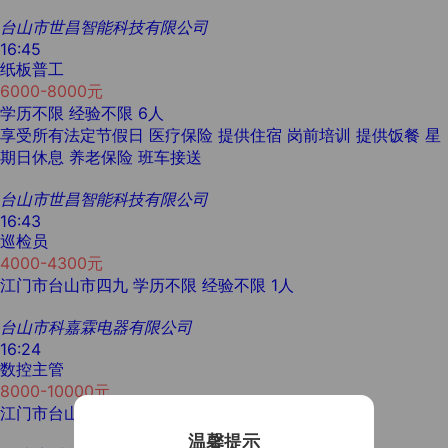
台山市世昌智能科技有限公司
16:45
纸板普工
6000-8000元
学历不限
经验不限
6人
享受所有法定节假日
医疗保险
提供住宿
岗前培训
提供饭餐
星
期日休息
养老保险
班车接送
台山市世昌智能科技有限公司
16:43
巡检员
4000-4300元
江门市台山市四九
学历不限
经验不限
1人
台山市科嘉霖电器有限公司
16:24
数控主管
8000-10000元
江门市台山市水步
大专
3年以上
1人
温馨提示