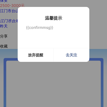
保安
2500-3000元
江门市台山市台城
学历不限
经验不限
2人
温馨提示
江门市台海供应链科技有限公司
昨天
{{confirmmsg}}
分享
收藏
放弃提醒
去关注
开通微信提醒