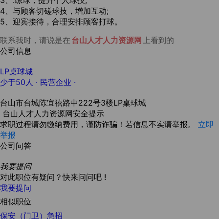
3、
.练球，提升个人球技;
4、与顾客切磋球技，增加互动;
5、迎宾接待，合理安排顾客打球。
联系我时，请说是在
台山人才人力资源网
上看到的
公司信息
LP桌球城
少于50人
· 民营企业 ·
台山市台城陈宜禧路中222号3楼LP桌球城
台山人才人力资源网安全提示
求职过程请勿缴纳费用，谨防诈骗！若信息不实请举报。
立即
举报
公司问答
我要提问
对此职位有疑问？快来问问吧 !
我要提问
相似职位
保安（门卫）急招