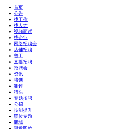
首页
公告
找工作
找人才
视频面试
找企业
网络招聘会
店铺招聘
普工
直播招聘
招聘会
资讯
培训
测评
猎头
专题招聘
公招
技能提升
职位专题
商城
附近职位