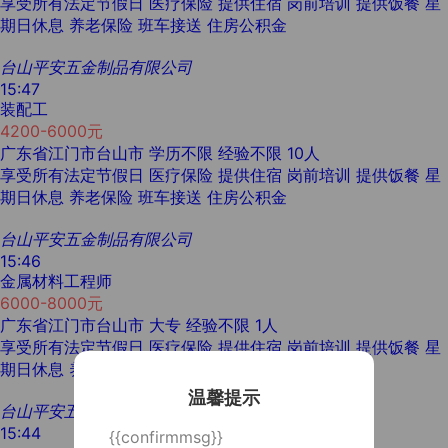
享受所有法定节假日
医疗保险
提供住宿
岗前培训
提供饭餐
星
期日休息
养老保险
班车接送
住房公积金
台山平安五金制品有限公司
15:47
装配工
4200-6000元
广东省江门市台山市
学历不限
经验不限
10人
享受所有法定节假日
医疗保险
提供住宿
岗前培训
提供饭餐
星
期日休息
养老保险
班车接送
住房公积金
台山平安五金制品有限公司
15:46
金属材料工程师
6000-8000元
广东省江门市台山市
大专
经验不限
1人
享受所有法定节假日
医疗保险
提供住宿
岗前培训
提供饭餐
星
期日休息
养老保险
班车接送
住房公积金
温馨提示
台山平安五金制品有限公司
15:44
{{confirmmsg}}