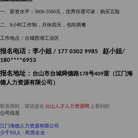
一、
薪资水平：
5000-5500元，优秀待遇可谈；购买五险
二、
8小时工作制，月休四天，包吃两餐
工作地点：台城西湖工业区
报名
电话：
李小姐
赵小姐
/ 177 0302 9985
/
180****6953
报名
地址：
台山市台城舜德路
号
室（
江门海
178
409
德人力资源
有限公司）
联系我时，请说是在
台山人才人力资源网
上看到的
公司信息
江门海德人力资源有限公司
少于50人
· 民营企业 ·