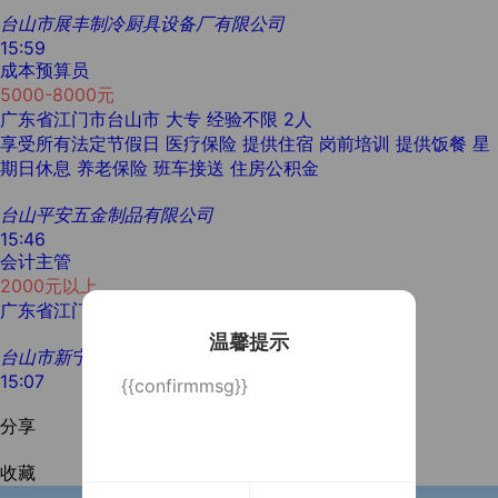
台山市展丰制冷厨具设备厂有限公司
15:59
成本预算员
5000-8000元
广东省江门市台山市
大专
经验不限
2人
享受所有法定节假日
医疗保险
提供住宿
岗前培训
提供饭餐
星
期日休息
养老保险
班车接送
住房公积金
台山平安五金制品有限公司
15:46
会计主管
2000元以上
广东省江门市台山市
学历不限
5年以上
1人
温馨提示
台山市新宁制药有限公司
15:07
{{confirmmsg}}
分享
收藏