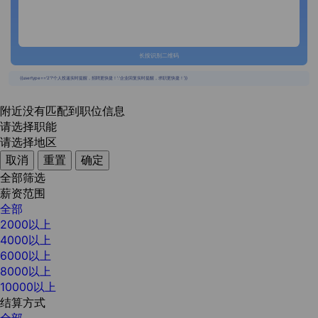
长按识别二维码
{{usertype=='2'?'个人投递实时提醒，招聘更快捷！':'企业回复实时提醒，求职更快捷！'}}
附近没有匹配到职位信息
请选择职能
请选择地区
取消
重置
确定
全部筛选
薪资范围
全部
2000以上
4000以上
6000以上
8000以上
10000以上
结算方式
全部