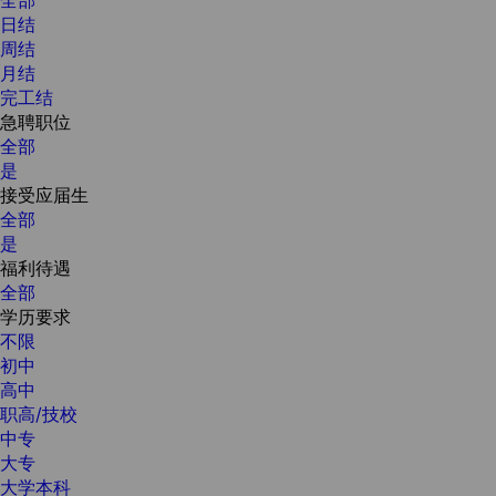
日结
周结
月结
完工结
急聘职位
全部
是
接受应届生
全部
是
福利待遇
全部
学历要求
不限
初中
高中
职高/技校
中专
大专
大学本科