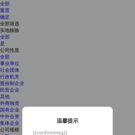
全部
重置
确定
全部筛选
实地核验
全部
是
公司性质
全部
事业单位
社会团体
行政机关
股份制企业
民营企业
其他
外商独资
国有企业
中外合资
温馨提示
集体企业
公司规模
{{confirmmsg}}