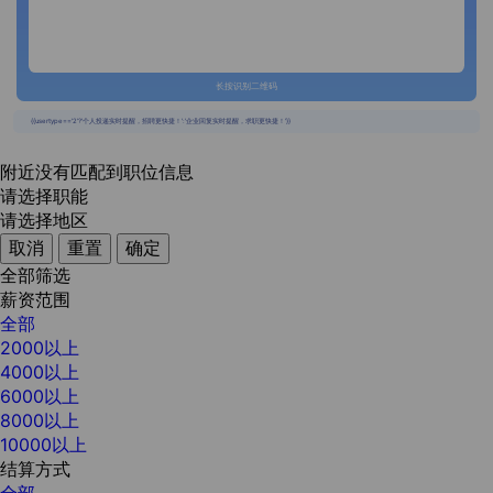
长按识别二维码
{{usertype=='2'?'个人投递实时提醒，招聘更快捷！':'企业回复实时提醒，求职更快捷！'}}
附近没有匹配到职位信息
请选择职能
请选择地区
取消
重置
确定
全部筛选
薪资范围
全部
2000以上
4000以上
6000以上
8000以上
10000以上
结算方式
全部