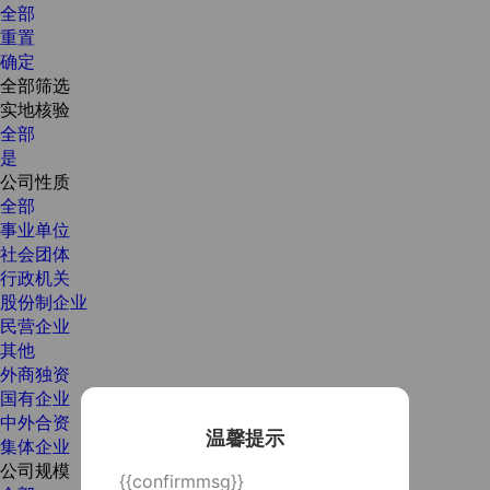
全部
重置
确定
全部筛选
实地核验
全部
是
公司性质
全部
事业单位
社会团体
行政机关
股份制企业
民营企业
其他
外商独资
国有企业
中外合资
温馨提示
集体企业
公司规模
{{confirmmsg}}