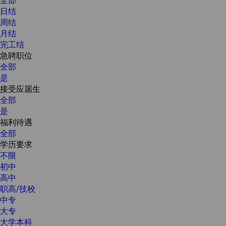
日结
周结
月结
完工结
急聘职位
全部
是
接受应届生
全部
是
福利待遇
全部
学历要求
不限
初中
高中
职高/技校
中专
大专
大学本科