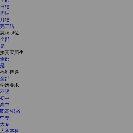
日结
周结
月结
完工结
急聘职位
全部
是
接受应届生
全部
是
福利待遇
全部
学历要求
不限
初中
高中
职高/技校
中专
大专
大学本科