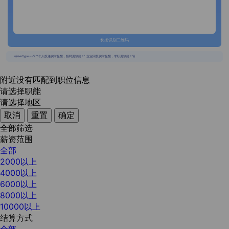
长按识别二维码
{{usertype=='2'?'个人投递实时提醒，招聘更快捷！':'企业回复实时提醒，求职更快捷！'}}
附近没有匹配到职位信息
请选择职能
请选择地区
取消
重置
确定
全部筛选
薪资范围
全部
2000以上
4000以上
6000以上
8000以上
10000以上
结算方式
全部