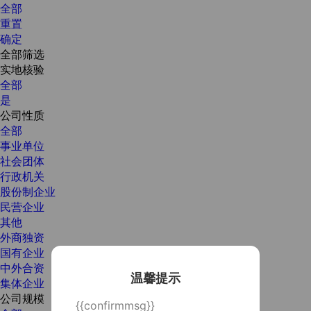
全部
重置
确定
全部筛选
实地核验
全部
是
公司性质
全部
事业单位
社会团体
行政机关
股份制企业
民营企业
其他
外商独资
国有企业
中外合资
温馨提示
集体企业
公司规模
{{confirmmsg}}