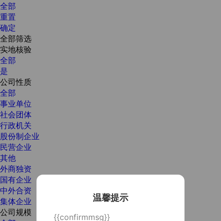
全部
重置
确定
全部筛选
实地核验
全部
是
公司性质
全部
事业单位
社会团体
行政机关
股份制企业
民营企业
其他
外商独资
国有企业
中外合资
温馨提示
集体企业
公司规模
{{confirmmsg}}