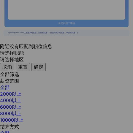
长按识别二维码
{{usertype=='2'?'个人投递实时提醒，招聘更快捷！':'企业回复实时提醒，求职更快捷！'}}
附近没有匹配到职位信息
请选择职能
请选择地区
取消
重置
确定
全部筛选
薪资范围
全部
2000以上
4000以上
6000以上
8000以上
10000以上
结算方式
全部