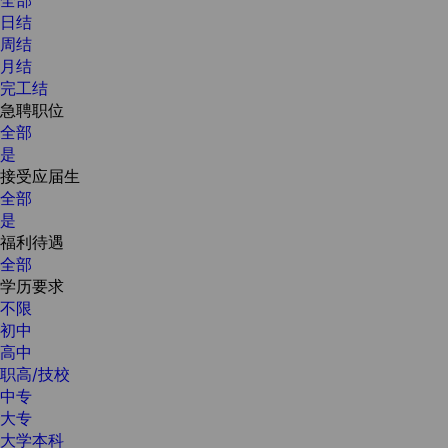
日结
周结
月结
完工结
急聘职位
全部
是
接受应届生
全部
是
福利待遇
全部
学历要求
不限
初中
高中
职高/技校
中专
大专
大学本科