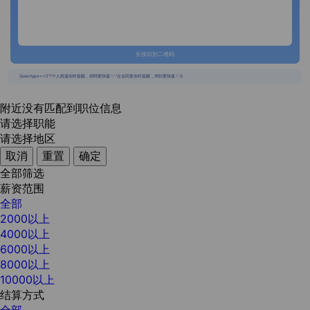
长按识别二维码
{{usertype=='2'?'个人投递实时提醒，招聘更快捷！':'企业回复实时提醒，求职更快捷！'}}
附近没有匹配到职位信息
请选择职能
请选择地区
取消
重置
确定
全部筛选
薪资范围
全部
2000以上
4000以上
6000以上
8000以上
10000以上
结算方式
全部