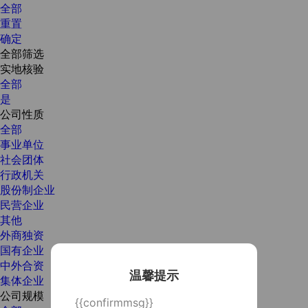
全部
重置
确定
全部筛选
实地核验
全部
是
公司性质
全部
事业单位
社会团体
行政机关
股份制企业
民营企业
其他
外商独资
国有企业
中外合资
温馨提示
集体企业
公司规模
{{confirmmsg}}