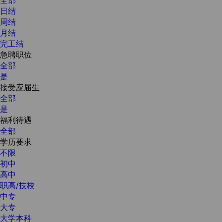
日结
周结
月结
完工结
急聘职位
全部
是
接受应届生
全部
是
福利待遇
全部
学历要求
不限
初中
高中
职高/技校
中专
大专
大学本科