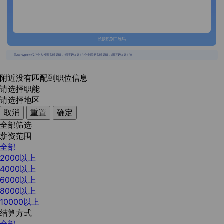
长按识别二维码
{{usertype=='2'?'个人投递实时提醒，招聘更快捷！':'企业回复实时提醒，求职更快捷！'}}
附近没有匹配到职位信息
请选择职能
请选择地区
取消
重置
确定
全部筛选
薪资范围
全部
2000以上
4000以上
6000以上
8000以上
10000以上
结算方式
全部