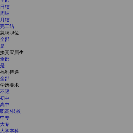
日结
周结
月结
完工结
急聘职位
全部
是
接受应届生
全部
是
福利待遇
全部
学历要求
不限
初中
高中
职高/技校
中专
大专
大学本科