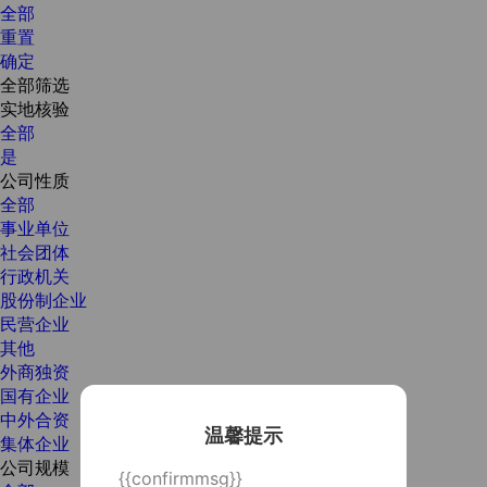
全部
重置
确定
全部筛选
实地核验
全部
是
公司性质
全部
事业单位
社会团体
行政机关
股份制企业
民营企业
其他
外商独资
国有企业
中外合资
温馨提示
集体企业
公司规模
{{confirmmsg}}