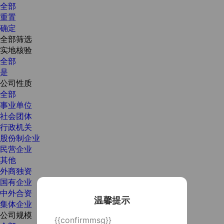
全部
重置
确定
全部筛选
实地核验
全部
是
公司性质
全部
事业单位
社会团体
行政机关
股份制企业
民营企业
其他
外商独资
国有企业
中外合资
温馨提示
集体企业
公司规模
{{confirmmsg}}