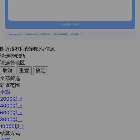
长按识别二维码
{{usertype=='2'?'个人投递实时提醒，招聘更快捷！':'企业回复实时提醒，求职更快捷！'}}
附近没有匹配到职位信息
请选择职能
请选择地区
取消
重置
确定
全部筛选
薪资范围
全部
2000以上
4000以上
6000以上
8000以上
10000以上
结算方式
全部