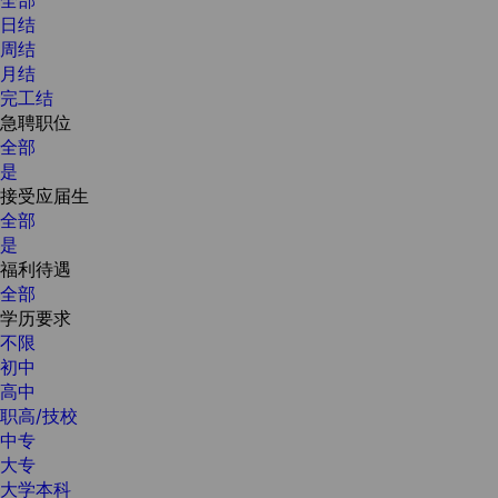
日结
周结
月结
完工结
急聘职位
全部
是
接受应届生
全部
是
福利待遇
全部
学历要求
不限
初中
高中
职高/技校
中专
大专
大学本科