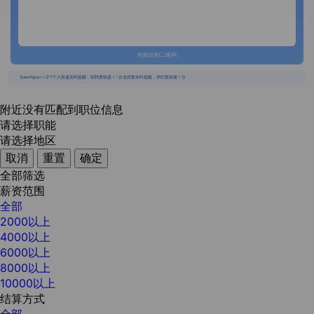
长按识别二维码
{{usertype=='2'?'个人投递实时提醒，招聘更快捷！':'企业回复实时提醒，求职更快捷！'}}
附近没有匹配到职位信息
请选择职能
请选择地区
取消
重置
确定
全部筛选
薪资范围
全部
2000以上
4000以上
6000以上
8000以上
10000以上
结算方式
全部