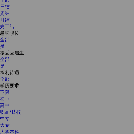
日结
周结
月结
完工结
急聘职位
全部
是
接受应届生
全部
是
福利待遇
全部
学历要求
不限
初中
高中
职高/技校
中专
大专
大学本科