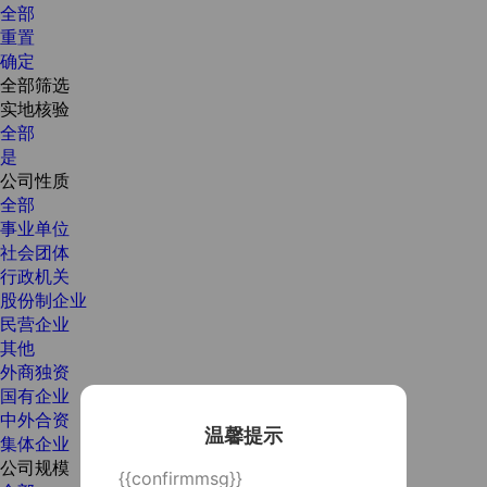
全部
重置
确定
全部筛选
实地核验
全部
是
公司性质
全部
事业单位
社会团体
行政机关
股份制企业
民营企业
其他
外商独资
国有企业
中外合资
温馨提示
集体企业
公司规模
{{confirmmsg}}