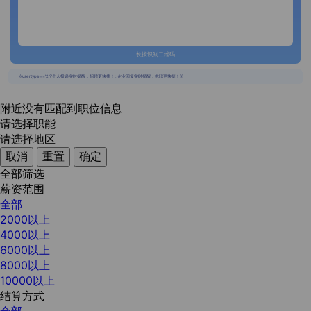
长按识别二维码
{{usertype=='2'?'个人投递实时提醒，招聘更快捷！':'企业回复实时提醒，求职更快捷！'}}
附近没有匹配到职位信息
请选择职能
请选择地区
取消
重置
确定
全部筛选
薪资范围
全部
2000以上
4000以上
6000以上
8000以上
10000以上
结算方式
全部