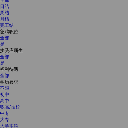
日结
周结
月结
完工结
急聘职位
全部
是
接受应届生
全部
是
福利待遇
全部
学历要求
不限
初中
高中
职高/技校
中专
大专
大学本科