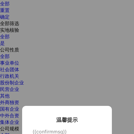
全部
重置
确定
全部筛选
实地核验
全部
是
公司性质
全部
事业单位
社会团体
行政机关
股份制企业
民营企业
其他
外商独资
国有企业
中外合资
温馨提示
集体企业
公司规模
{{confirmmsg}}