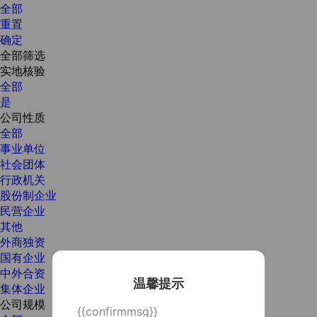
全部
重置
确定
全部筛选
实地核验
全部
是
公司性质
全部
事业单位
社会团体
行政机关
股份制企业
民营企业
其他
外商独资
国有企业
中外合资
温馨提示
集体企业
公司规模
{{confirmmsg}}