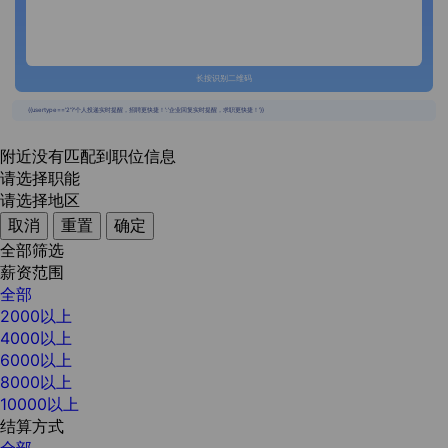
长按识别二维码
{{usertype=='2'?'个人投递实时提醒，招聘更快捷！':'企业回复实时提醒，求职更快捷！'}}
附近没有匹配到职位信息
请选择职能
请选择地区
取消
重置
确定
全部筛选
薪资范围
全部
2000以上
4000以上
6000以上
8000以上
10000以上
结算方式
全部