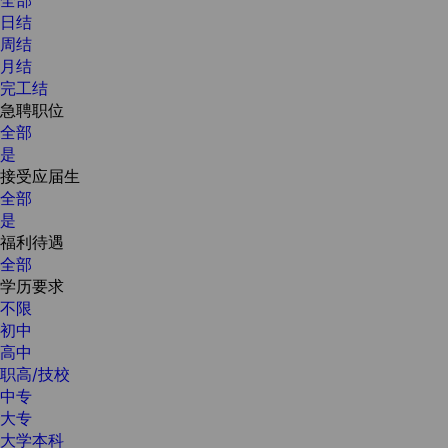
日结
周结
月结
完工结
急聘职位
全部
是
接受应届生
全部
是
福利待遇
全部
学历要求
不限
初中
高中
职高/技校
中专
大专
大学本科