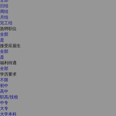
日结
周结
月结
完工结
急聘职位
全部
是
接受应届生
全部
是
福利待遇
全部
学历要求
不限
初中
高中
职高/技校
中专
大专
大学本科