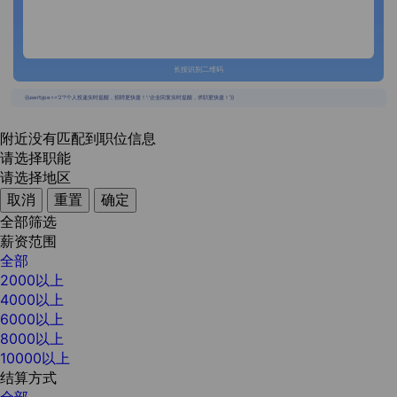
长按识别二维码
{{usertype=='2'?'个人投递实时提醒，招聘更快捷！':'企业回复实时提醒，求职更快捷！'}}
附近没有匹配到职位信息
请选择职能
请选择地区
取消
重置
确定
全部筛选
薪资范围
全部
2000以上
4000以上
6000以上
8000以上
10000以上
结算方式
全部