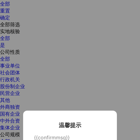
全部
重置
确定
全部筛选
实地核验
全部
是
公司性质
全部
事业单位
社会团体
行政机关
股份制企业
民营企业
其他
外商独资
国有企业
中外合资
温馨提示
集体企业
公司规模
{{confirmmsg}}