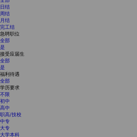
日结
周结
月结
完工结
急聘职位
全部
是
接受应届生
全部
是
福利待遇
全部
学历要求
不限
初中
高中
职高/技校
中专
大专
大学本科