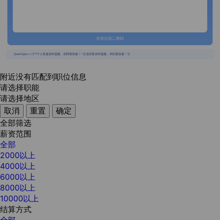
长按识别二维码
{{usertype=='2'?'个人投递实时提醒，招聘更快捷！':'企业回复实时提醒，求职更快捷！'}}
附近没有匹配到职位信息
请选择职能
请选择地区
取消
重置
确定
全部筛选
薪资范围
全部
2000以上
4000以上
6000以上
8000以上
10000以上
结算方式
全部