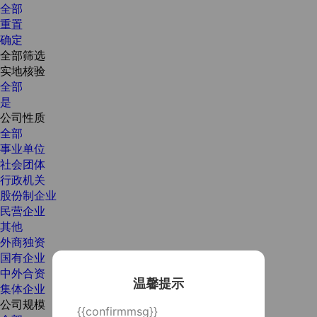
全部
重置
确定
全部筛选
实地核验
全部
是
公司性质
全部
事业单位
社会团体
行政机关
股份制企业
民营企业
其他
外商独资
国有企业
中外合资
温馨提示
集体企业
公司规模
{{confirmmsg}}