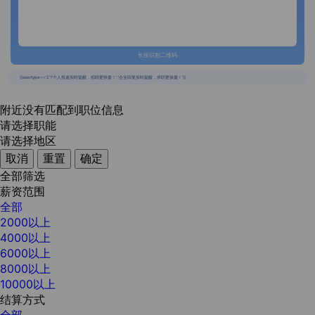
长按识别二维码
{{usertype=='2'?'个人投递实时提醒，招聘更快捷！':'企业回复实时提醒，求职更快捷！'}}
附近没有匹配到职位信息
请选择职能
请选择地区
取消
重置
确定
全部筛选
薪资范围
全部
2000以上
4000以上
6000以上
8000以上
10000以上
结算方式
全部