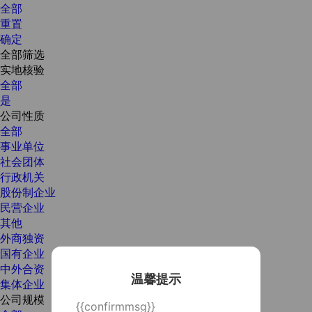
全部
重置
确定
全部筛选
实地核验
全部
是
公司性质
全部
事业单位
社会团体
行政机关
股份制企业
民营企业
其他
外商独资
国有企业
中外合资
温馨提示
集体企业
公司规模
{{confirmmsg}}