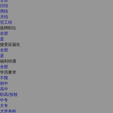
日结
周结
月结
完工结
急聘职位
全部
是
接受应届生
全部
是
福利待遇
全部
学历要求
不限
初中
高中
职高/技校
中专
大专
大学本科