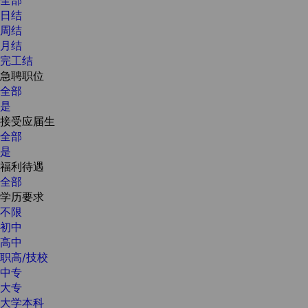
日结
周结
月结
完工结
急聘职位
全部
是
接受应届生
全部
是
福利待遇
全部
学历要求
不限
初中
高中
职高/技校
中专
大专
大学本科