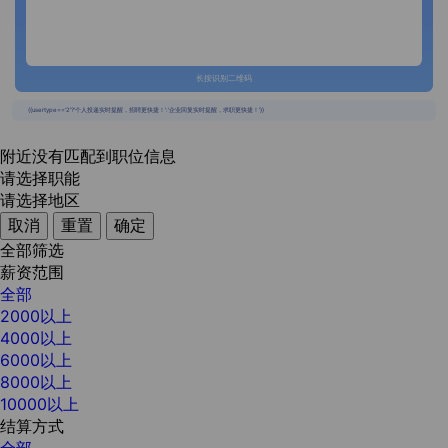
长按识别二维码
{{usertype=='2'?'个人投递实时提醒，招聘更快捷！':'企业回复实时提醒，求职更快捷！'}}
附近没有匹配到职位信息
请选择职能
请选择地区
取消
重置
确定
全部筛选
薪资范围
全部
2000以上
4000以上
6000以上
8000以上
10000以上
结算方式
全部