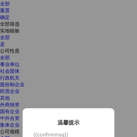
全部
重置
确定
全部筛选
实地核验
全部
是
公司性质
全部
事业单位
社会团体
行政机关
股份制企业
民营企业
其他
外商独资
国有企业
中外合资
温馨提示
集体企业
公司规模
{{confirmmsg}}