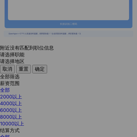
长按识别二维码
{{usertype=='2'?'个人投递实时提醒，招聘更快捷！':'企业回复实时提醒，求职更快捷！'}}
附近没有匹配到职位信息
请选择职能
请选择地区
取消
重置
确定
全部筛选
薪资范围
全部
2000以上
4000以上
6000以上
8000以上
10000以上
结算方式
全部