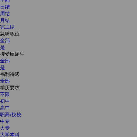
日结
周结
月结
完工结
急聘职位
全部
是
接受应届生
全部
是
福利待遇
全部
学历要求
不限
初中
高中
职高/技校
中专
大专
大学本科