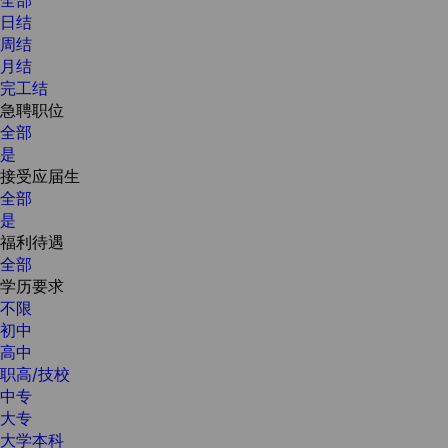
日结
周结
月结
完工结
急聘职位
全部
是
接受应届生
全部
是
福利待遇
全部
学历要求
不限
初中
高中
职高/技校
中专
大专
大学本科