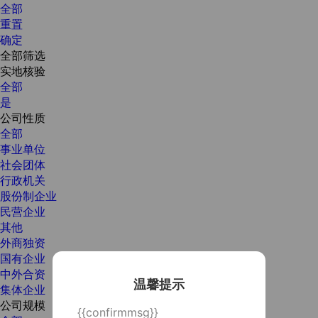
全部
重置
确定
全部筛选
实地核验
全部
是
公司性质
全部
事业单位
社会团体
行政机关
股份制企业
民营企业
其他
外商独资
国有企业
中外合资
温馨提示
集体企业
公司规模
{{confirmmsg}}