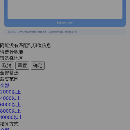
长按识别二维码
{{usertype=='2'?'个人投递实时提醒，招聘更快捷！':'企业回复实时提醒，求职更快捷！'}}
附近没有匹配到职位信息
请选择职能
请选择地区
取消
重置
确定
全部筛选
薪资范围
全部
2000以上
4000以上
6000以上
8000以上
10000以上
结算方式
全部