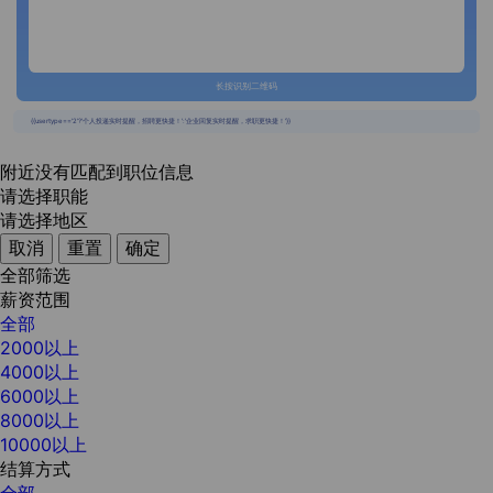
长按识别二维码
{{usertype=='2'?'个人投递实时提醒，招聘更快捷！':'企业回复实时提醒，求职更快捷！'}}
附近没有匹配到职位信息
请选择职能
请选择地区
取消
重置
确定
全部筛选
薪资范围
全部
2000以上
4000以上
6000以上
8000以上
10000以上
结算方式
全部