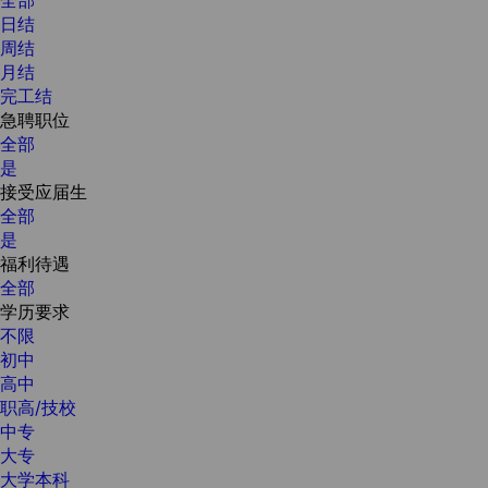
日结
周结
月结
完工结
急聘职位
全部
是
接受应届生
全部
是
福利待遇
全部
学历要求
不限
初中
高中
职高/技校
中专
大专
大学本科