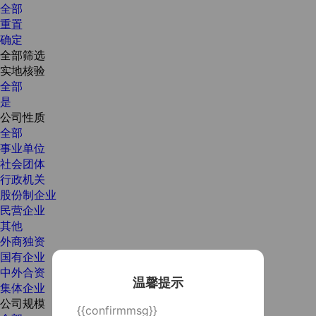
全部
重置
确定
全部筛选
实地核验
全部
是
公司性质
全部
事业单位
社会团体
行政机关
股份制企业
民营企业
其他
外商独资
国有企业
中外合资
温馨提示
集体企业
公司规模
{{confirmmsg}}