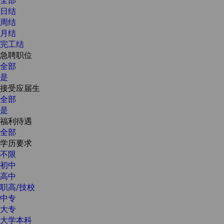
日结
周结
月结
完工结
急聘职位
全部
是
接受应届生
全部
是
福利待遇
全部
学历要求
不限
初中
高中
职高/技校
中专
大专
大学本科