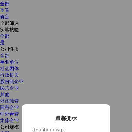
全部
重置
确定
全部筛选
实地核验
全部
是
公司性质
全部
事业单位
社会团体
行政机关
股份制企业
民营企业
其他
外商独资
国有企业
中外合资
温馨提示
集体企业
公司规模
{{confirmmsg}}