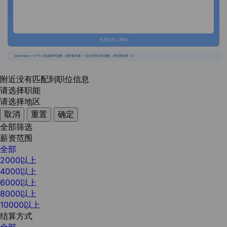
长按识别二维码
{{usertype=='2'?'个人投递实时提醒，招聘更快捷！':'企业回复实时提醒，求职更快捷！'}}
附近没有匹配到职位信息
请选择职能
请选择地区
取消
重置
确定
全部筛选
薪资范围
全部
2000以上
4000以上
6000以上
8000以上
10000以上
结算方式
全部