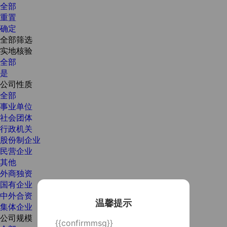
全部
重置
确定
全部筛选
实地核验
全部
是
公司性质
全部
事业单位
社会团体
行政机关
股份制企业
民营企业
其他
外商独资
国有企业
中外合资
温馨提示
集体企业
公司规模
{{confirmmsg}}