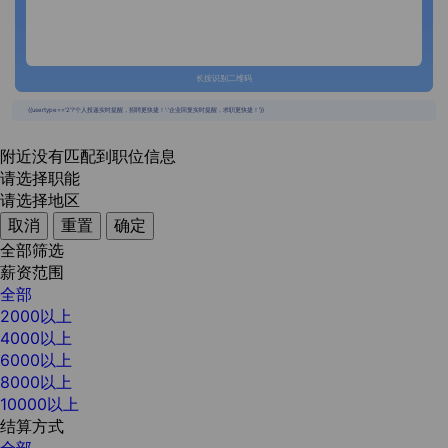
长按识别二维码
{{usertype=='2'?'个人投递实时提醒，招聘更快捷！':'企业回复实时提醒，求职更快捷！'}}
附近没有匹配到职位信息
请选择职能
请选择地区
取消
重置
确定
全部筛选
薪资范围
全部
2000以上
4000以上
6000以上
8000以上
10000以上
结算方式
全部