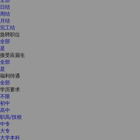
日结
周结
月结
完工结
急聘职位
全部
是
接受应届生
全部
是
福利待遇
全部
学历要求
不限
初中
高中
职高/技校
中专
大专
大学本科